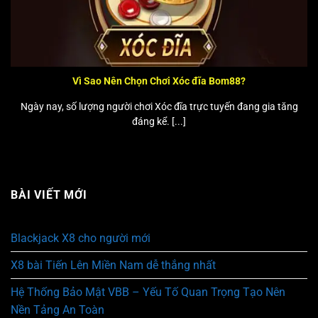
Vì Sao Nên Chọn Chơi Xóc đĩa Bom88?
Ngày nay, số lượng người chơi Xóc đĩa trực tuyến đang gia tăng
đáng kể. [...]
BÀI VIẾT MỚI
Blackjack X8 cho người mới
X8 bài Tiến Lên Miền Nam dễ thắng nhất
Hệ Thống Bảo Mật VBB – Yếu Tố Quan Trọng Tạo Nên
Nền Tảng An Toàn