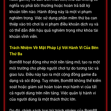
nghĩa vụ phải bồi thường hoặc hoàn trả bất kỳ
khoản tiền nào. Hành động này là một vi phạm
nghiêm trọng. Việc sử dụng phần mềm thứ ba can
thiệp vào trò chơi là vi phạm điều khoản dịch vụ và
có thể dẫn đến hậu quả nghiêm trọng như khóa tài
khoản vĩnh viễn.
Trách Nhiệm Về Mặt Pháp Lý Với Hành Vi Của Bên
Thứ Ba
Bom88 hoạt động như một nền tảng mở, tạo ra một
môi trường cho phép người chơi tự do tương tác và
giao lưu. Điều này tạo ra một cộng đồng game đa
dạng và sôi động. Tuy nhiên, Bom88 không thể kiểm
soát hoặc giám sát hoàn toàn mọi hành vi của tất
cả người dùng trên nền tảng. Việc quản lý hành vi
của người dùng là một thách thức lớn.
Do đó, chính sách loại trừ trách nhiệm của Bom88