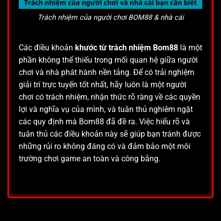
Trách nhiệm của người chơi BOM88 & nhà cái
Các điều khoản
khước từ trách nhiệm Bom88
là một
phần không thể thiếu trong mối quan hệ giữa người
chơi và nhà phát hành nền tảng. Để có trải nghiệm
giải trí trực tuyến tốt nhất, hãy luôn là một người
chơi có trách nhiệm, nhận thức rõ ràng về các quyền
lợi và nghĩa vụ của mình, và tuân thủ nghiêm ngặt
các quy định mà Bom88 đã đề ra. Việc hiểu rõ và
tuân thủ các điều khoản này sẽ giúp bạn tránh được
những rủi ro không đáng có và đảm bảo một môi
trường chơi game an toàn và công bằng.